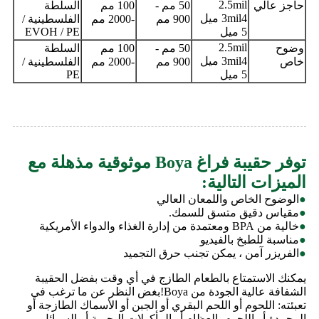
2.5mil
حاجز عالي
50 مم -
100 مم
السلطة
3mil
4 ميل
900 مم
-2000 مم
الفلسطينية /
5 ميل
EVOH / PE
2.5mil
وضوح
50 مم -
100 مم
السلطة
3mil
4 ميل
خاص
900 مم
-2000 مم
الفلسطينية /
5 ميل
PE
توفر حقيبة فراغ Boya موثوقية مذهلة مع
الميزات التالية:
●
الوضوح الخاص واللمعان العالي
●
مقياس دقيق متسق للسمك.
●
خالية من BPA ومعتمدة من إدارة الغذاء والدواء الأمريكية
●
مناسبة للطبخ بالفيديو
●
الفريزر آمن ، يمكن تجنب حرق التجميد
يمكنك الاستمتاع بالطعام الطازج في أي وقت بفضل الحقيبة
الشفافة عالية الجودة من Boya!بغض النظر عن ما ترغب في
تعبئته: اللحوم أو اللحم البقري أو الجبن أو الأسماك الطازجة أو
المجمدة أو اللحوم بالعظام أو المأكولات البحرية أو السوائل