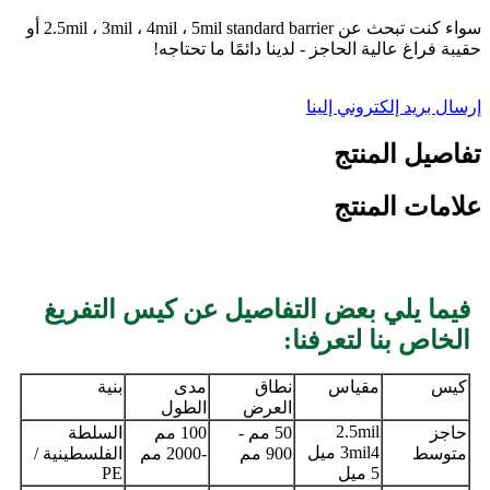
سواء كنت تبحث عن 2.5mil ، 3mil ، 4mil ، 5mil standard barrier أو
حقيبة فراغ عالية الحاجز - لدينا دائمًا ما تحتاجه!
إرسال بريد إلكتروني إلينا
تفاصيل المنتج
علامات المنتج
فيما يلي بعض التفاصيل عن كيس التفريغ
الخاص بنا لتعرفنا:
كيس
مقياس
نطاق
مدى
بنية
العرض
الطول
2.5mil
حاجز
50 مم -
100 مم
السلطة
3mil
4 ميل
متوسط
900 مم
-2000 مم
الفلسطينية /
5 ميل
PE