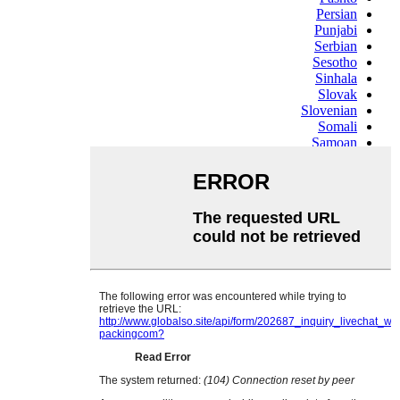
Persian
Punjabi
Serbian
Sesotho
Sinhala
Slovak
Slovenian
Somali
Samoan
Scots Gaelic
Shona
Sindhi
Sundanese
Swahili
Tajik
Tamil
Telugu
Thai
Ukrainian
Urdu
Uzbek
Vietnamese
Welsh
Xhosa
Yiddish