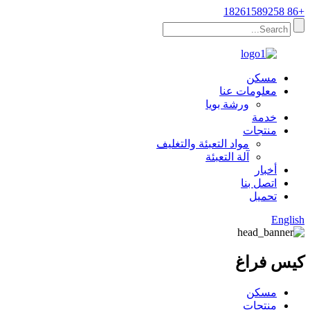
+86 18261589258
مسكن
معلومات عنا
ورشة بويا
خدمة
منتجات
مواد التعبئة والتغليف
آلة التعبئة
أخبار
اتصل بنا
تحميل
English
كيس فراغ
مسكن
منتجات